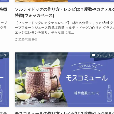
特徴
ソルティドッグの作り方・レシピは？度数やカクテル
特徴[ウォッカベース]
レープ
【ソルティドッグのカクテルレシピ】 材料名分量ウォッカ45mLグ
ズグラ
ープフルーツジュース適量塩適量 ソルティドッグの作り方 グラス
エッジにレモンを塗り、平らな皿に塩...
2022年2月19日
ベース
ウォッカベー
クテ
モスコミュールの作り方・レシピは？度数やカクテル