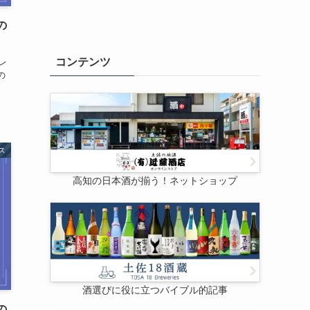
の
コンテンツ
レ
の
ス
高知の日本酒が揃う！ネットショップ
酒選びに役に立つバイブル的記事
の