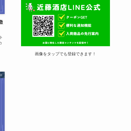
徴
ト
カ
画像をタップでも登録できます！
ス