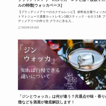
ルの特徴[ウォッカベース]
【ブラッディメアリーのカクテルレシピ】 材料名分量ウォッカ4
トマトジュース適量カットレモン1個スティック・セロリ1本 ブ
ディメアリーの作り方 グラスに氷を入...
2022年2月19日
スピ
「ジンとウォッカ」は何が違う？共通点や味・香り
徴などを酒屋が徹底解説します！