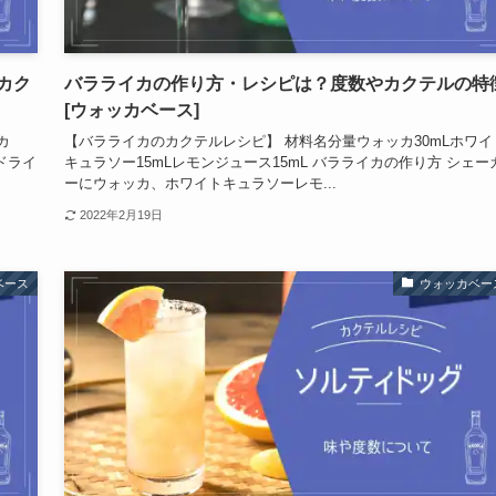
カク
バラライカの作り方・レシピは？度数やカクテルの特
[ウォッカベース]
カ
【バラライカのカクテルレシピ】 材料名分量ウォッカ30mLホワイ
ドライ
キュラソー15mLレモンジュース15mL バラライカの作り方 シェー
ーにウォッカ、ホワイトキュラソーレモ...
2022年2月19日
ベース
ウォッカベー