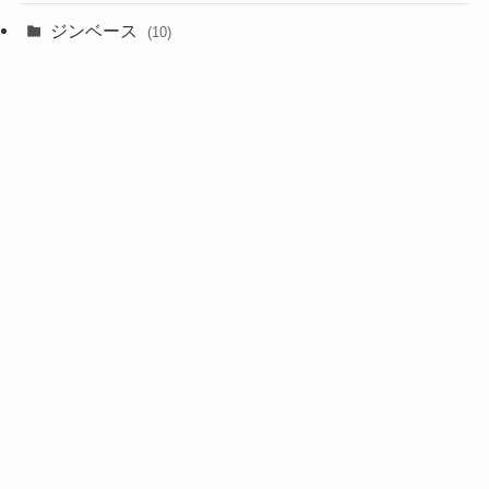
ジンベース
(10)
スピリッツ
(3)
テキーラベース
(13)
ラムベース
(13)
リキュール
(7)
ワイン
(3)
土佐18酒蔵
(20)
日本酒
(26)
焼酎
(1)