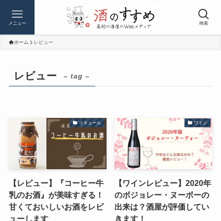
メニュー
検索
ホーム
レビュー
レビュー
– tag –
リキュール
ワイン
【レビュー】『コーヒー牛
【ワインレビュー】2020年
乳のお酒』が美味すぎる！
のボジョレー・ヌーボーの
甘くておいしいお酒をレビ
出来は？酒屋が評価してい
ューします
きます！