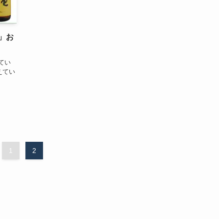
」お
てい
えてい
1
2