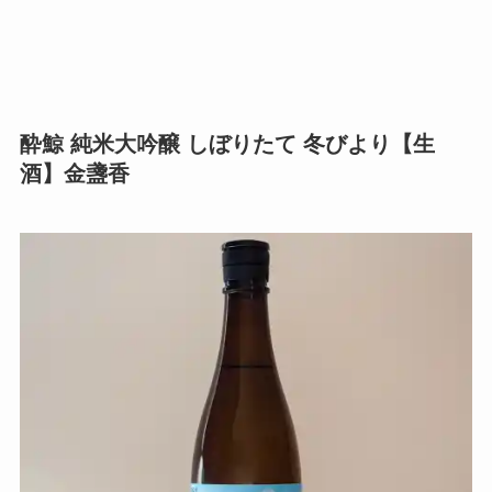
酔鯨 純米大吟醸 しぼりたて 冬びより【生
酒】金盞香