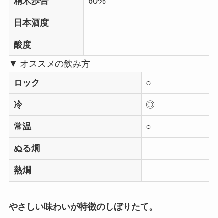
精米歩合
60%
日本酒度
ｰ
酸度
ｰ
▼ オススメの飲み方
ロック
○
冷
◎
常温
○
ぬる燗
熱燗
やさしい味わいが特徴のしぼりたて。