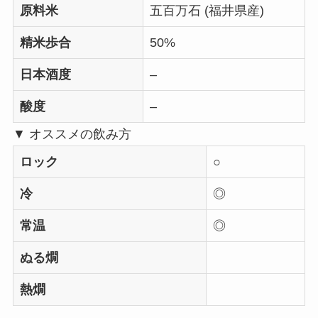
原料米
五百万石 (福井県産)
精米歩合
50%
日本酒度
–
酸度
–
▼ オススメの飲み方
ロック
○
冷
◎
常温
◎
ぬる燗
熱燗