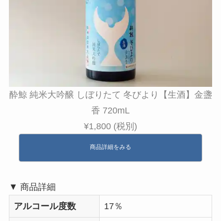
酔鯨 純米大吟醸 しぼりたて 冬びより【生酒】金盞
香 720mL
¥1,800 (税別)
商品詳細をみる
▼ 商品詳細
アルコール度数
17％