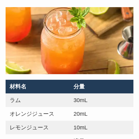
材料名
分量
ラム
30mL
オレンジジュース
20mL
レモンジュース
10mL